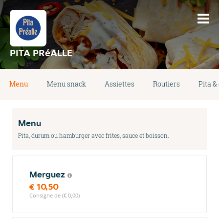
PITA PRéALLE
Menu
Menu snack
Assiettes
Routiers
Pita &
Menu
Pita, durum ou hamburger avec frites, sauce et boisson.
Merguez
€ 10,50
Consigne de (€ 0,00)